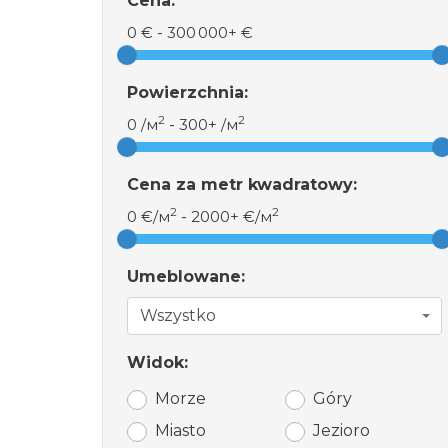
Cena:
0 €
-
300 000+ €
Powierzchnia:
2
2
0 /м
-
300+ /м
Cena za metr kwadratowy:
2
2
0 €/м
-
2000+ €/м
Umeblowane:
Wszystko
Widok:
Morze
Góry
Miasto
Jezioro