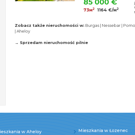
85 000 €
2
2
73м
1164 €/м
Zobacz także nieruchomości w:
Burgas
|
Nessebar
|
Pomo
|
Aheloy
→ Sprzedam nieruchomość pilnie
Mieszkania w Łozenec
ieszkania w Aheloy