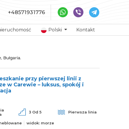
+48571931776
nieruchomość
Polski
Kontakt
 Bułgaria.
zkanie przy pierwszej linii z
e w Carewie – luksus, spokój i
acja
nia
3 Od 5
Pierwsza linia
a
meblowane
widok: morze