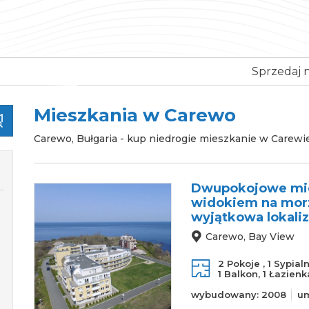
Sprzedaj 
Mieszkania w Carewo
Carewo, Bułgaria - kup niedrogie mieszkanie w Carewie,
Dwupokojowe mies
widokiem na morz
wyjątkowa lokaliz
Carewo, Bay View
2 Pokoje ,
1 Sypial
1 Balkon,
1 Łazienk
wybudowany: 2008
u