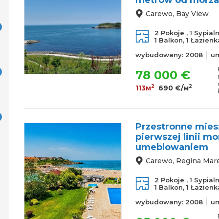
metrów od morz
Carewo, Bay View
2 Pokoje ,
1 Sypial
1 Balkon,
1 Łazienk
wybudowany: 2008
u
78 000 €
2
2
113м
690 €/м
Przestronne miesz
pierwszej linii m
umeblowaniem
Carewo, Regina Mar
2 Pokoje ,
1 Sypial
1 Balkon,
1 Łazienk
wybudowany: 2008
u