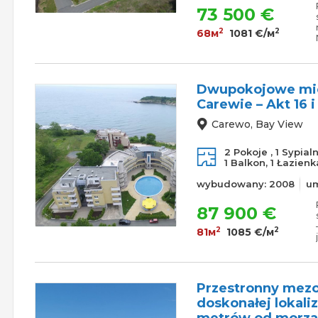
73 500 €
2
2
68м
1081 €/м
Dwupokojowe mie
Carewie – Akt 16 i
Carewo, Bay View
2 Pokoje ,
1 Sypial
1 Balkon,
1 Łazienk
wybudowany: 2008
u
87 900 €
2
2
81м
1085 €/м
Przestronny mezo
doskonałej lokali