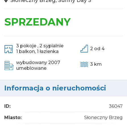
Słoneczny Brzeg, Sunny Day 5
SPRZEDANY
3 pokoje ,
2 sypialnie
2 od 4
1 balkon,
1 łazienka
wybudowany 2007
3 km
umeblowane
Informacja o nieruchomości
ID:
36047
Miasto:
Słoneczny Brzeg