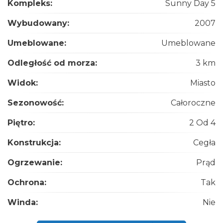
Kompleks:
Sunny Day 5
Wybudowany:
2007
Umeblowane:
Umeblowane
Odległość od morza:
3 km
Widok:
Miasto
Sezonowość:
Całoroczne
Piętro:
2 Od 4
Konstrukcja:
Cegła
Ogrzewanie:
Prąd
Ochrona:
Tak
Winda:
Nie