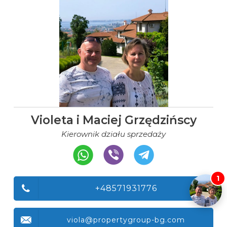
Violeta i Maciej Grzędzińscy
Kierownik działu sprzedaży
1
+48571931776
viola@propertygroup-bg.com