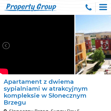
Apartament z dwiema
sypialniami w atrakcyjnym
kompleksie w Słonecznym
Brzegu