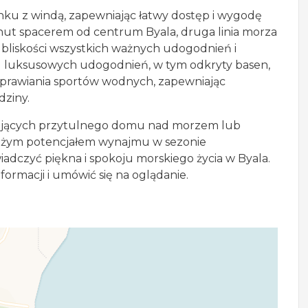
ku z windą, zapewniając łatwy dostęp i wygodę
nut spacerem od centrum Byala, druga linia morza
 bliskości wszystkich ważnych udogodnień i
g luksusowych udogodnień, w tym odkryty basen,
uprawiania sportów wodnych, zapewniając
dziny.
zukujących przytulnego domu nad morzem lub
dużym potencjałem wynajmu w sezonie
iadczyć piękna i spokoju morskiego życia w Byala.
formacji i umówić się na oglądanie.