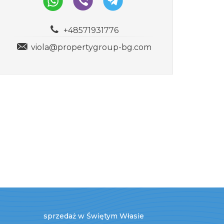
+48571931776
viola@propertygroup-bg.com
sprzedaż w Świętym Własie