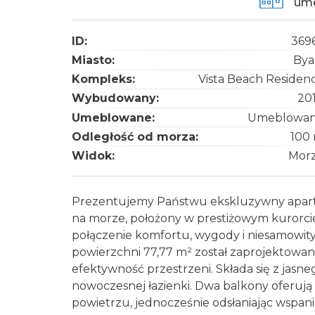
um
ID:
369
Miasto:
Bya
Kompleks:
Vista Beach Residen
Wybudowany:
20
Umeblowane:
Umeblowa
Odległość od morza:
100
Widok:
Mor
Prezentujemy Państwu ekskluzywny aparta
na morze, położony w prestiżowym kurorcie
połączenie komfortu, wygody i niesamowit
powierzchni 77,77 m² został zaprojektowan
efektywność przestrzeni. Składa się z jasneg
nowoczesnej łazienki. Dwa balkony oferują
powietrzu, jednocześnie odsłaniając wspania