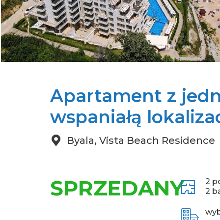
Apartament z jedną
wspaniałą lokaliza
Byala, Vista Beach Residence
SPRZEDANY
2 p
2 b
wy