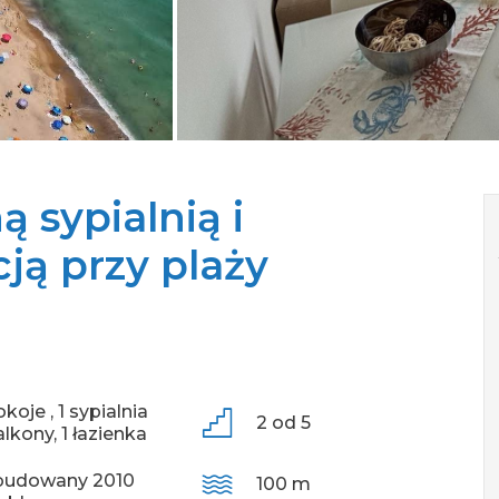
 sypialnią i
cją przy plaży
okoje ,
1 sypialnia
2 od 5
alkony,
1 łazienka
budowany 2010
100 m