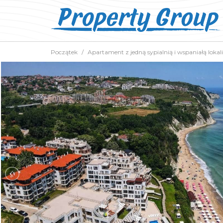
Początek
Apartament z jedną sypialnią i wspaniałą lokal