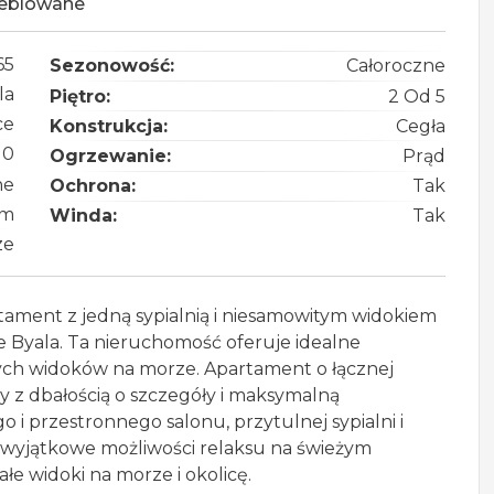
eblowane
65
Sezonowość:
Całoroczne
la
Piętro:
2 Od 5
ce
Konstrukcja:
Cegła
10
Ogrzewanie:
Prąd
ne
Ochrona:
Tak
 m
Winda:
Tak
ze
ment z jedną sypialnią i niesamowitym widokiem
 Byala. Ta nieruchomość oferuje idealne
ych widoków na morze. Apartament o łącznej
y z dbałością o szczegóły i maksymalną
o i przestronnego salonu, przytulnej sypialni i
 wyjątkowe możliwości relaksu na świeżym
łe widoki na morze i okolicę.