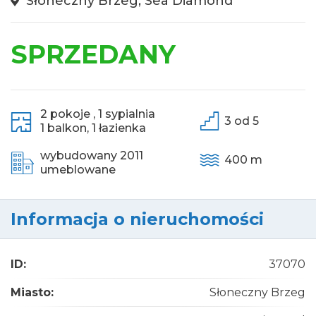
Słoneczny Brzeg, Sea Diamond
SPRZEDANY
2 pokoje ,
1 sypialnia
3 od 5
1 balkon,
1 łazienka
wybudowany 2011
400 m
umeblowane
Informacja o nieruchomości
ID:
37070
Miasto:
Słoneczny Brzeg