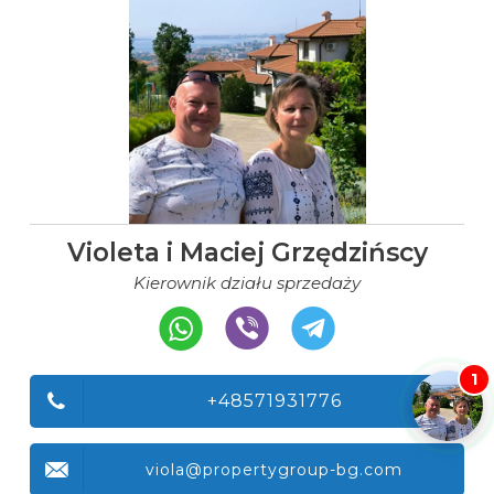
Violeta i Maciej Grzędzińscy
Kierownik działu sprzedaży
1
+48571931776
viola@propertygroup-bg.com