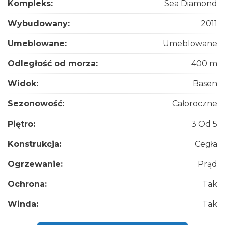
Kompleks:
Sea Diamond
Wybudowany:
2011
Umeblowane:
Umeblowane
Odległość od morza:
400 m
Widok:
Basen
Sezonowość:
Całoroczne
Piętro:
3 Od 5
Konstrukcja:
Cegła
Ogrzewanie:
Prąd
Ochrona:
Tak
Winda:
Tak