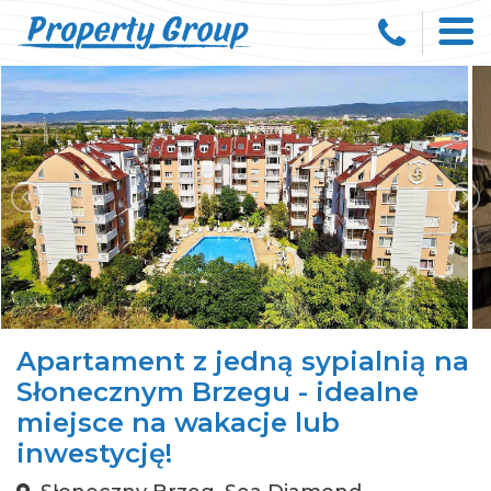
Apartament z jedną sypialnią na
Słonecznym Brzegu - idealne
miejsce na wakacje lub
inwestycję!