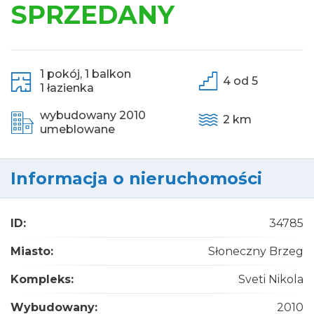
SPRZEDANY
1 pokój,
1 balkon
4 od 5
1 łazienka
wybudowany 2010
2 km
umeblowane
Informacja o nieruchomości
ID:
34785
Miasto:
Słoneczny Brzeg
Kompleks:
Sveti Nikola
Wybudowany:
2010