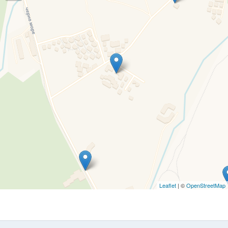
Leaflet
| ©
OpenStreetMap