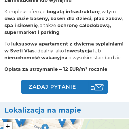
zamieszkania lub wynajmu
.
Kompleks oferuje
bogatą infrastrukturę
, w tym
dwa duże baseny, basen dla dzieci, plac zabaw,
spa i siłownię
, a także
ochronę całodobową,
supermarket i parking
.
To
luksusowy apartament z dwiema sypialniami
w Sveti Vlas
, idealny jako
inwestycja
lub
nieruchomość wakacyjna
o wysokim standardzie.
Opłata za utrzymanie – 12 EUR/m² rocznie
ZADAJ PYTANIE
Lokalizacja na mapie
+