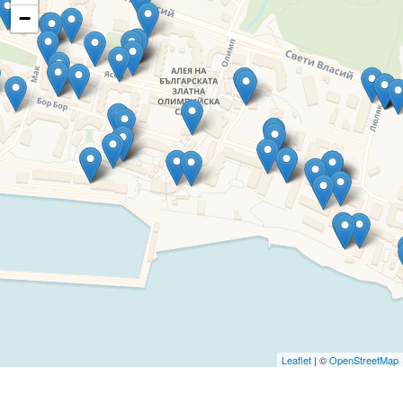
−
Leaflet
| ©
OpenStreetMap