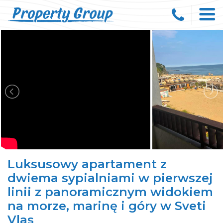
Luksusowy apartament z
dwiema sypialniami w pierwszej
linii z panoramicznym widokiem
na morze, marinę i góry w Sveti
Vlas