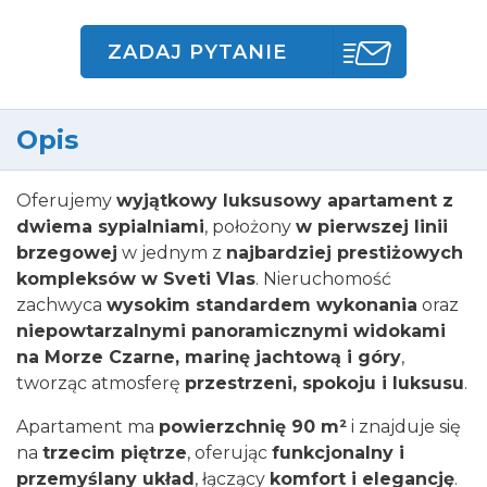
ZADAJ PYTANIE
Opis
Oferujemy
wyjątkowy luksusowy apartament z
dwiema sypialniami
, położony
w pierwszej linii
brzegowej
w jednym z
najbardziej prestiżowych
kompleksów w Sveti Vlas
. Nieruchomość
zachwyca
wysokim standardem wykonania
oraz
niepowtarzalnymi panoramicznymi widokami
na Morze Czarne, marinę jachtową i góry
,
tworząc atmosferę
przestrzeni, spokoju i luksusu
.
Apartament ma
powierzchnię 90 m²
i znajduje się
na
trzecim piętrze
, oferując
funkcjonalny i
przemyślany układ
, łączący
komfort i elegancję
.