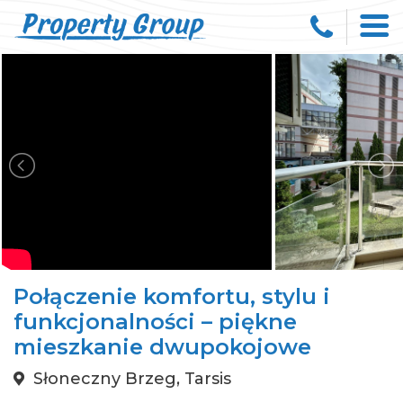
Połączenie komfortu, stylu i
funkcjonalności – piękne
mieszkanie dwupokojowe
Słoneczny Brzeg, Tarsis